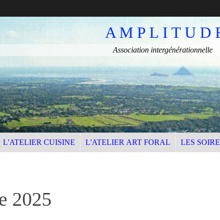
A M P L I T U D 
Association intergénérationnelle
L'ATELIER CUISINE
L'ATELIER ART FORAL
LES SOIR
e 2025