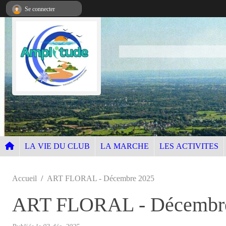
Panneau de gestion des cookies
Se connecter
LA VIE DU CLUB
LA MARCHE
LES ACTIVITES
Accueil
ART FLORAL - Décembre 2025
ART FLORAL - Décembr